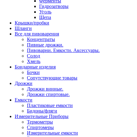
Ферменты
Гидрозатворы
Уголь
Щепа
Крышки/пробки
Шланги
Все для пивоварения
Концентраты
Пивные дрожжи.
Пивоварни. Емкости. Аксессуары.
Солод
Хмель
Бондарные изделия
Бочки
Сопутствующие товары
Дрожжи
Дрожжи винные.
Дрожжи спиртовые.
Емкости
Пластиковые емкости
Бидоны/фляги
Измерительные Приборы
Термометры
Спиртомеры
Измерительные емкости