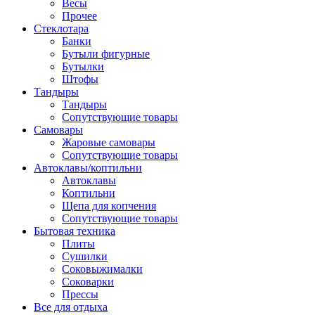
Весы
Прочее
Стеклотара
Банки
Бутыли фигурные
Бутылки
Штофы
Тандыры
Тандыры
Сопутствующие товары
Самовары
Жаровые самовары
Сопутствующие товары
Автоклавы/коптильни
Автоклавы
Коптильни
Щепа для копчения
Сопутствующие товары
Бытовая техника
Плиты
Сушилки
Соковыжималки
Соковарки
Прессы
Все для отдыха