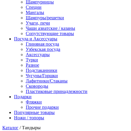
Шампурницы
Специи
Мангалы
Шампуры/решетки
Учаги, печи
Чаши азиатские / казаны
Сопутствующие товары
Посуда и Аксессуары
Глиняная посуда
Узбекская посуда
Аксессуары
Турки
Разное
Подстаканники
Чугуны/Горшки
Лафитники/Стаканы
Сковороды
Пластиковые принадлежности
Подарки
Фляжки
Прочие подарки
Популярные товары
Ножи / топоры
Каталог
/ Тандыры