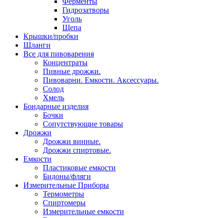
Ферменты
Гидрозатворы
Уголь
Щепа
Крышки/пробки
Шланги
Все для пивоварения
Концентраты
Пивные дрожжи.
Пивоварни. Емкости. Аксессуары.
Солод
Хмель
Бондарные изделия
Бочки
Сопутствующие товары
Дрожжи
Дрожжи винные.
Дрожжи спиртовые.
Емкости
Пластиковые емкости
Бидоны/фляги
Измерительные Приборы
Термометры
Спиртомеры
Измерительные емкости