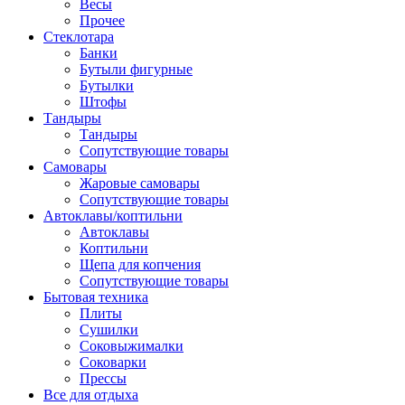
Весы
Прочее
Стеклотара
Банки
Бутыли фигурные
Бутылки
Штофы
Тандыры
Тандыры
Сопутствующие товары
Самовары
Жаровые самовары
Сопутствующие товары
Автоклавы/коптильни
Автоклавы
Коптильни
Щепа для копчения
Сопутствующие товары
Бытовая техника
Плиты
Сушилки
Соковыжималки
Соковарки
Прессы
Все для отдыха