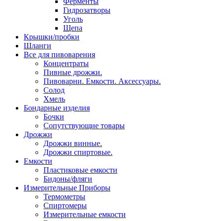
Ферменты
Гидрозатворы
Уголь
Щепа
Крышки/пробки
Шланги
Все для пивоварения
Концентраты
Пивные дрожжи.
Пивоварни. Емкости. Аксессуары.
Солод
Хмель
Бондарные изделия
Бочки
Сопутствующие товары
Дрожжи
Дрожжи винные.
Дрожжи спиртовые.
Емкости
Пластиковые емкости
Бидоны/фляги
Измерительные Приборы
Термометры
Спиртомеры
Измерительные емкости