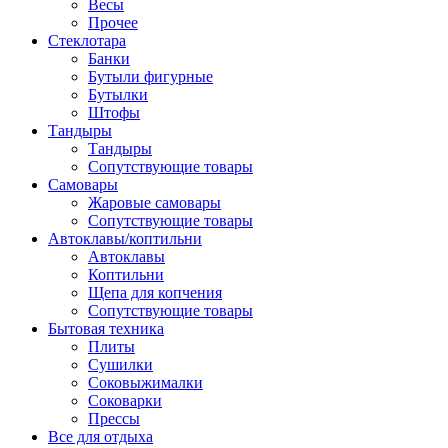
Весы
Прочее
Стеклотара
Банки
Бутыли фигурные
Бутылки
Штофы
Тандыры
Тандыры
Сопутствующие товары
Самовары
Жаровые самовары
Сопутствующие товары
Автоклавы/коптильни
Автоклавы
Коптильни
Щепа для копчения
Сопутствующие товары
Бытовая техника
Плиты
Сушилки
Соковыжималки
Соковарки
Прессы
Все для отдыха