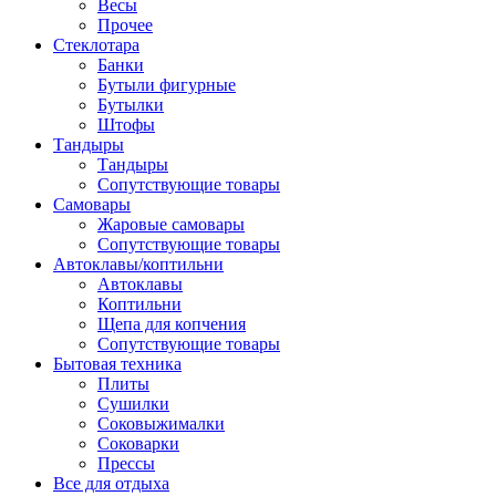
Весы
Прочее
Стеклотара
Банки
Бутыли фигурные
Бутылки
Штофы
Тандыры
Тандыры
Сопутствующие товары
Самовары
Жаровые самовары
Сопутствующие товары
Автоклавы/коптильни
Автоклавы
Коптильни
Щепа для копчения
Сопутствующие товары
Бытовая техника
Плиты
Сушилки
Соковыжималки
Соковарки
Прессы
Все для отдыха