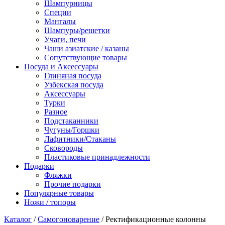
Шампурницы
Специи
Мангалы
Шампуры/решетки
Учаги, печи
Чаши азиатские / казаны
Сопутствующие товары
Посуда и Аксессуары
Глиняная посуда
Узбекская посуда
Аксессуары
Турки
Разное
Подстаканники
Чугуны/Горшки
Лафитники/Стаканы
Сковороды
Пластиковые принадлежности
Подарки
Фляжки
Прочие подарки
Популярные товары
Ножи / топоры
Каталог
/
Самогоноварение
/ Ректификационные колонны