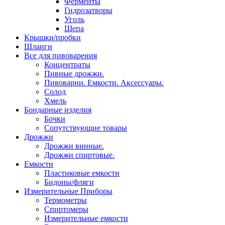
Ферменты
Гидрозатворы
Уголь
Щепа
Крышки/пробки
Шланги
Все для пивоварения
Концентраты
Пивные дрожжи.
Пивоварни. Емкости. Аксессуары.
Солод
Хмель
Бондарные изделия
Бочки
Сопутствующие товары
Дрожжи
Дрожжи винные.
Дрожжи спиртовые.
Емкости
Пластиковые емкости
Бидоны/фляги
Измерительные Приборы
Термометры
Спиртомеры
Измерительные емкости