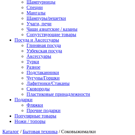
Шампурницы
Специи
Мангалы
Шампуры/решетки
Учаги, печи
Чаши азиатские / казаны
Сопутствующие товары
Посуда и Аксессуары
Глиняная посуда
Узбекская посуда
Аксессуары
Турки
Разное
Подстаканники
Чугуны/Горшки
Лафитники/Стаканы
Сковороды
Пластиковые принадлежности
Подарки
Фляжки
Прочие подарки
Популярные товары
Ножи / топоры
Каталог
/
Бытовая техника
/ Соковыжималки