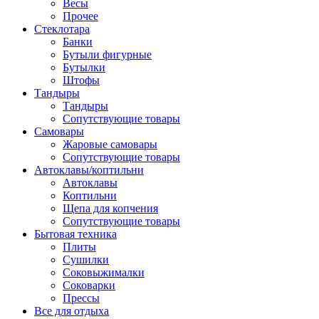
Весы
Прочее
Стеклотара
Банки
Бутыли фигурные
Бутылки
Штофы
Тандыры
Тандыры
Сопутствующие товары
Самовары
Жаровые самовары
Сопутствующие товары
Автоклавы/коптильни
Автоклавы
Коптильни
Щепа для копчения
Сопутствующие товары
Бытовая техника
Плиты
Сушилки
Соковыжималки
Соковарки
Прессы
Все для отдыха