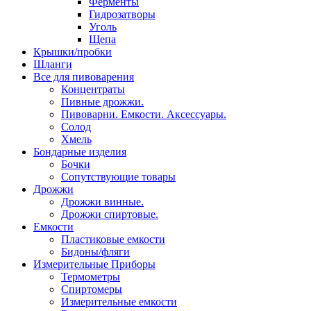
Ферменты
Гидрозатворы
Уголь
Щепа
Крышки/пробки
Шланги
Все для пивоварения
Концентраты
Пивные дрожжи.
Пивоварни. Емкости. Аксессуары.
Солод
Хмель
Бондарные изделия
Бочки
Сопутствующие товары
Дрожжи
Дрожжи винные.
Дрожжи спиртовые.
Емкости
Пластиковые емкости
Бидоны/фляги
Измерительные Приборы
Термометры
Спиртомеры
Измерительные емкости