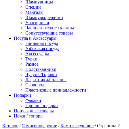
Шампурницы
Специи
Мангалы
Шампуры/решетки
Учаги, печи
Чаши азиатские / казаны
Сопутствующие товары
Посуда и Аксессуары
Глиняная посуда
Узбекская посуда
Аксессуары
Турки
Разное
Подстаканники
Чугуны/Горшки
Лафитники/Стаканы
Сковороды
Пластиковые принадлежности
Подарки
Фляжки
Прочие подарки
Популярные товары
Ножи / топоры
Каталог
/
Самогоноварение
/
Комплектующие
/ Страница 2