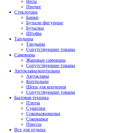
Весы
Прочее
Стеклотара
Банки
Бутыли фигурные
Бутылки
Штофы
Тандыры
Тандыры
Сопутствующие товары
Самовары
Жаровые самовары
Сопутствующие товары
Автоклавы/коптильни
Автоклавы
Коптильни
Щепа для копчения
Сопутствующие товары
Бытовая техника
Плиты
Сушилки
Соковыжималки
Соковарки
Прессы
Все для отдыха