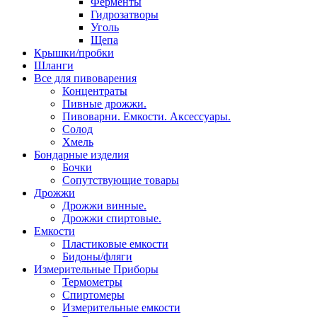
Ферменты
Гидрозатворы
Уголь
Щепа
Крышки/пробки
Шланги
Все для пивоварения
Концентраты
Пивные дрожжи.
Пивоварни. Емкости. Аксессуары.
Солод
Хмель
Бондарные изделия
Бочки
Сопутствующие товары
Дрожжи
Дрожжи винные.
Дрожжи спиртовые.
Емкости
Пластиковые емкости
Бидоны/фляги
Измерительные Приборы
Термометры
Спиртомеры
Измерительные емкости