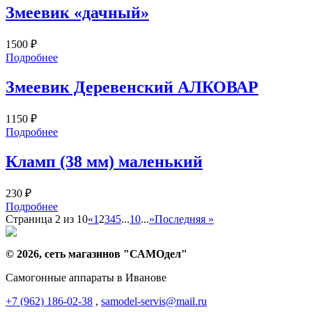
Змеевик «дачный»
1500
₽
Подробнее
Змеевик Деревенский АЛКОВАР
1150
₽
Подробнее
Кламп (38 мм) маленький
230
₽
Подробнее
Страница 2 из 10
«
1
2
3
4
5
...
10
...
»
Последняя »
© 2026, сеть магазинов "
САМОдел
"
Самогонные аппараты в Иванове
+7 (962) 186-02-38
,
samodel-servis@mail.ru